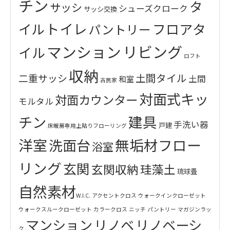
チン
タ
サッシ
シューズクローク
サッシ交換
トイレ
イル
フロアタ
パントリー
リビング
マンション
イル
ロフト
収納
土間タイル
二重サッシ
土間
和室
古民家
対面式キッ
対面カウンター
モルタル
建具
チン
手洗い器
戸建
床暖房専用上貼りフローリング
洋室
無垢材フロー
洗面台
浴室
リング
玄関
玄関収納
珪藻土
琉球畳
自然素材
W.I.C.
アクセントクロス
ウォークインクローゼット
ウォークスルークローゼット
カラークロス
ニッチ
パントリー
マガジンラッ
マンション
リノベ
リノベーシ
ク