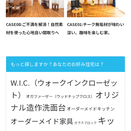
CASE08:ご不満を解消！自然素
CASE01:チーク無垢材が味わい
材を使った心地良い間取りへ
深い、趣味を楽しむ家。
もっと探しますか？あなたのお好み住宅は？
W.I.C.（ウォークインクローゼッ
オリジ
ト）
オガファーザー（ウッドチップクロス）
ナル造作洗面台
オーダーメイドキッチン
キッ
オーダーメイド家具
ガラスブロック