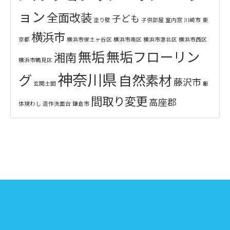
ョン
全面改装
子ども
塗り壁
子供部屋
室内窓
川崎市
東
横浜市
京都
横浜市保土ヶ谷区
横浜市南区
横浜市港北区
横浜市西区
無垢
無垢フローリン
湘南
横浜市鶴見区
神奈川県
グ
自然素材
藤沢市
玄関土間
躯
間取り変更
高座郡
体現わし
造作洗面台
鎌倉市