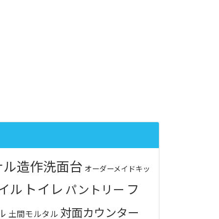
ナル造作洗面台
オーダーメイドキッ
トイレ
イル
フ
パントリー
対面カウンター
ル
土間モルタル