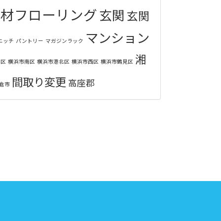
垢材フローリング
玄関
玄関
マンション
ニッチ
パントリー
マガジンラック
湘
谷区
横浜市南区
横浜市港北区
横浜市西区
横浜市鶴見区
間取り変更
高座郡
倉市