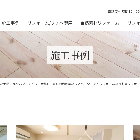
電話受付時間10：00
施工事例
リフォーム/リノベ費用
自然素材リフォーム
リフォ
お客様の声
無垢材フローリング
マ
ベ
施工事例
塗り壁（珪藻土・漆喰・ゼ
オライト）
安
サイザル麻カーペット
湘
ム
>
土間モルタル アーカイブ - 神奈川・東京の自然素材リノベーション・リフォームなら湘南リフォ
オガファザー＋自然塗料
ワ
相
無垢で作るオーダーメイド
家具
5
ム