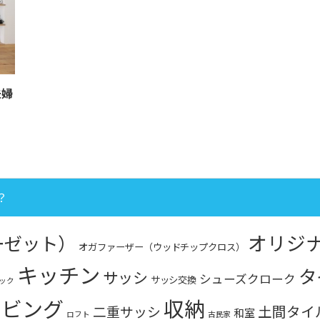
夫婦
？
オリジ
ローゼット）
オガファーザー（ウッドチップクロス）
キッチン
タ
サッシ
シューズクローク
サッシ交換
ック
リビング
収納
土間タイ
二重サッシ
和室
ロフト
古民家