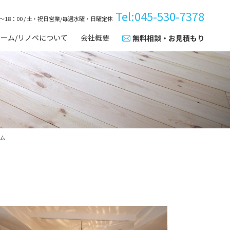
Tel:045-530-7378
～18：00 / 土・祝日営業/毎週水曜・日曜定休
ーム/リノベについて
会社概要
無料相談・お見積もり
ンションリフォーム/リノ
湘南リフォームのポリシー
木を使う私たちだから、木
心・安全施工
を、森を守る活動を
南リフォームの職人集団
メディア紹介実績
ーム
ンストップ中古物件購入
スタッフ紹介
談
0代・60代からのリフォー
/リノベ