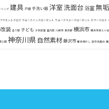
建具
洋室
無
洗面台
浴室
手洗い器
戸建
ーリング
アクセントクロス
ウォークインクローゼット
ウォークスルークローゼット
カラークロス
面改装
横浜市
子ども
塗り壁
子供部屋
室内窓
川崎市
東京都
横浜市保土ヶ
神奈川県
自然素材
藤沢市
関土間
躯体現わし
造作洗面台
鎌