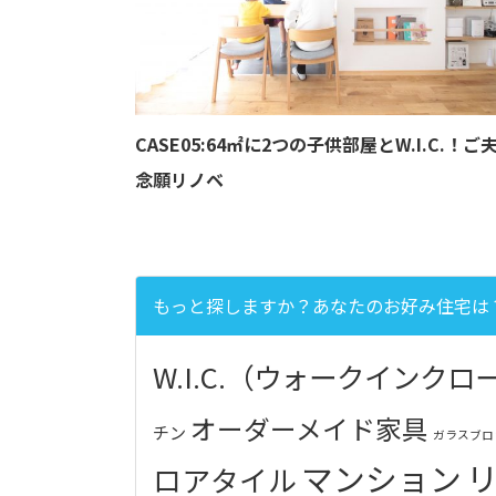
CASE05:64㎡に2つの子供部屋とW.I.C.！ご
念願リノベ
もっと探しますか？あなたのお好み住宅は
W.I.C.（ウォークインク
オーダーメイド家具
チン
ガラスブロ
マンション
ロアタイル