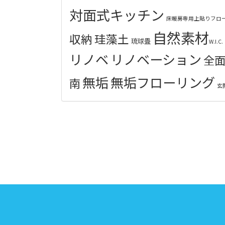
対面式キッチン
床暖房専用上貼りフロ
自然素材
収納
珪藻土
琉球畳
W.I.C.
リノベ
リノベーション
全
無垢
無垢フローリング
南
玄