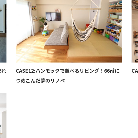
夏の木繊維断熱材シュタイ
コ
まれ
CASE12:ハンモックで遊べるリビング！66㎡に
C
つめこんだ夢のリノベ