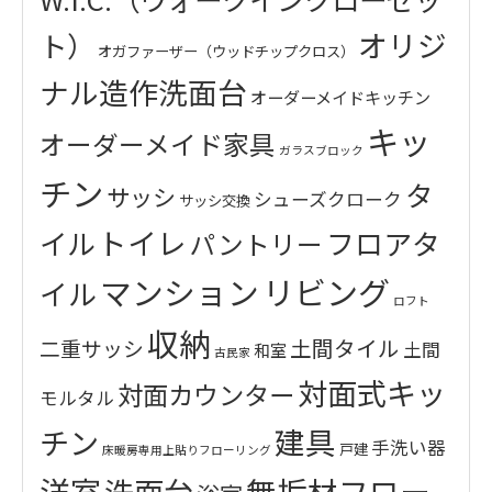
オリジ
ト）
オガファーザー（ウッドチップクロス）
ナル造作洗面台
オーダーメイドキッチン
キッ
オーダーメイド家具
ガラスブロック
チン
タ
サッシ
シューズクローク
サッシ交換
トイレ
イル
フロアタ
パントリー
リビング
マンション
イル
ロフト
収納
土間タイル
二重サッシ
土間
和室
古民家
対面式キッ
対面カウンター
モルタル
建具
チン
手洗い器
戸建
床暖房専用上貼りフローリング
洋室
無垢材フロー
洗面台