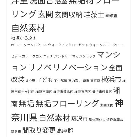
浴室
リング
玄関
玄関収納
珪藻土
琉球畳
自然素材
地域から探す
W.I.C.
アクセントクロス
ウォークインクローゼット
ウォークスルークロー
マンシ
ゼット
カラークロス
ニッチ
パントリー
マガジンラック
ョン
リノベ
リノベーション
全面
改装
横浜市
子ども
塗り壁
子供部屋
室内窓
川崎市
東京都
横
湘
浜市保土ヶ谷区
横浜市南区
横浜市港北区
横浜市西区
横浜市鶴見区
神
無垢
無垢フローリング
南
玄関土間
奈川県
自然素材
藤沢市
躯体現わし
造作洗面台
間取り変更
高座郡
鎌倉市