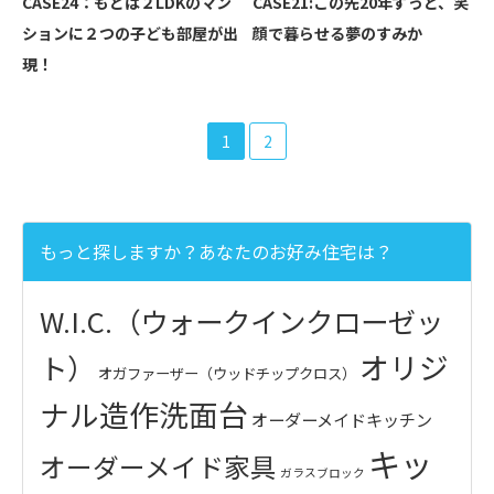
CASE24：もとは２LDKのマン
CASE21:この先20年ずっと、笑
ションに２つの子ども部屋が出
顔で暮らせる夢のすみか
現！
1
2
もっと探しますか？あなたのお好み住宅は？
W.I.C.（ウォークインクローゼッ
オリジ
ト）
オガファーザー（ウッドチップクロス）
ナル造作洗面台
オーダーメイドキッチン
キッ
オーダーメイド家具
ガラスブロック