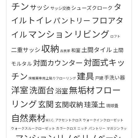
チン
タ
サッシ
シューズクローク
サッシ交換
トイレ
イル
フロアタ
パントリー
リビング
マンション
イル
ロフト
収納
土間タイル
二重サッシ
土間
和室
古民家
対面式キッ
対面カウンター
モルタル
建具
チン
手洗い器
戸建
床暖房専用上貼りフローリング
洋室
無垢材フロー
洗面台
浴室
リング
玄関
玄関収納
珪藻土
琉球畳
自然素材
W.I.C.
アクセントクロス
ウォークインクローゼット
ウォークスルークローゼット
カラークロス
ニッチ
パントリー
マガジンラッ
マンション
リノベ
リノベーシ