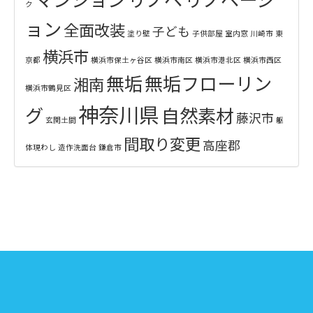
ク
ョン
全面改装
子ども
塗り壁
子供部屋
室内窓
川崎市
東
横浜市
京都
横浜市保土ヶ谷区
横浜市南区
横浜市港北区
横浜市西区
無垢
無垢フローリン
湘南
横浜市鶴見区
神奈川県
グ
自然素材
藤沢市
玄関土間
躯
間取り変更
高座郡
体現わし
造作洗面台
鎌倉市