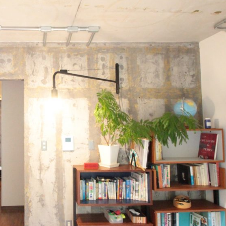
夏の木繊維断熱材シュタイ
コ