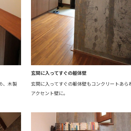
玄関に入ってすぐの躯体壁
め、木製
玄関に入ってすぐの躯体壁もコンクリートあら
アクセント壁に。