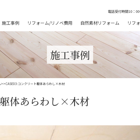
電話受付時間10：00
施工事例
リフォーム/リノベ費用
自然素材リフォーム
リフォ
お客様の声
無垢材フローリング
マ
ベ
施工事例
塗り壁（珪藻土・漆喰・ゼ
オライト）
安
サイザル麻カーペット
湘
ム
>
>
CASE03:コンクリート躯体あらわし×木材
ート躯体あらわし×木材
オガファザー＋自然塗料
ワ
相
無垢で作るオーダーメイド
家具
5
ム