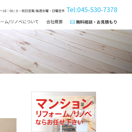
Tel:045-530-7378
～18：00 / 土・祝日営業/毎週水曜・日曜定休
ーム/リノベについて
会社概要
無料相談・お見積もり
ンションリフォーム/リノ
湘南リフォームのポリシー
木を使う私たちだから、木
心・安全施工
を、森を守る活動を
南リフォームの職人集団
メディア紹介実績
ンストップ中古物件購入
スタッフ紹介
談
0代・60代からのリフォー
/リノベ