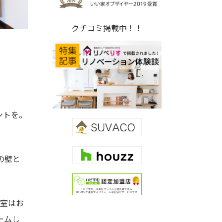
クチコミ掲載中！！
ントを。
。
の壁と
個室はお
ームし